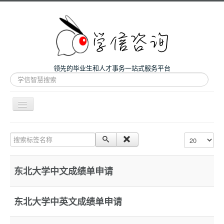
领先的毕业生和人才事务一站式服务平台
站
内
搜
索
导
航
开
主页
关
搜索标签名称
每页显示条数
微咨询
人才服务
东北大学中文成绩单申请
留学和考研
案例
东北大学中英文成绩单申请
关于我们