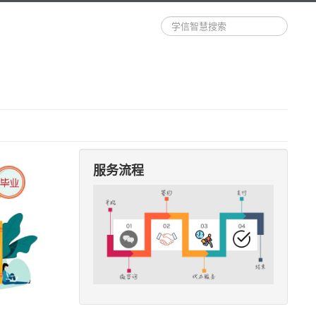
站
内
搜
索
服务流程