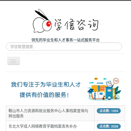
领先的毕业生和人才事务一站式服务平台
站
内
搜
索
导
航
开
主页
关
微咨询
人才服务
留学和考研
鞍山市人力资源和就业服务中心人事档案查询与
点击数: 1203
案例
转出服务
关于我们
东北大学成人网络教育学籍档案丢失补办
点击数: 2528