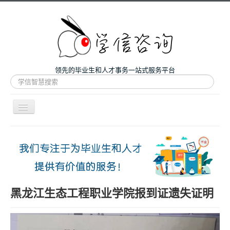
领先的毕业生和人才事务一站式服务平台
站
内
搜
索
导
航
开
主页
关
微咨询
人才服务
留学和考研
黑龙江生态工程职业学院报到证遗失证明
案例
关于我们