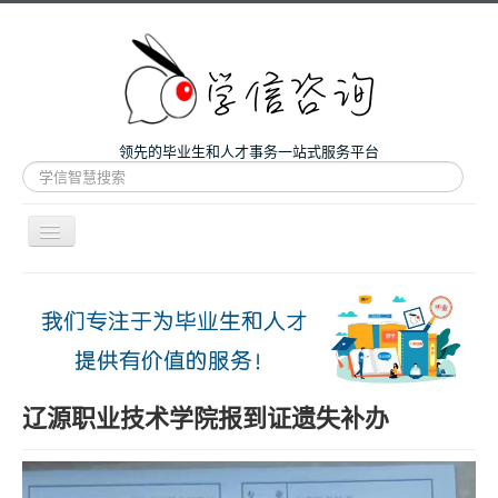
领先的毕业生和人才事务一站式服务平台
站
内
搜
索
导
航
开
主页
关
微咨询
人才服务
留学和考研
辽源职业技术学院报到证遗失补办
案例
关于我们