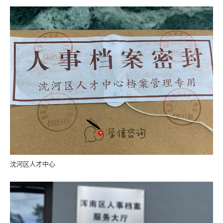
沈河区人才中心