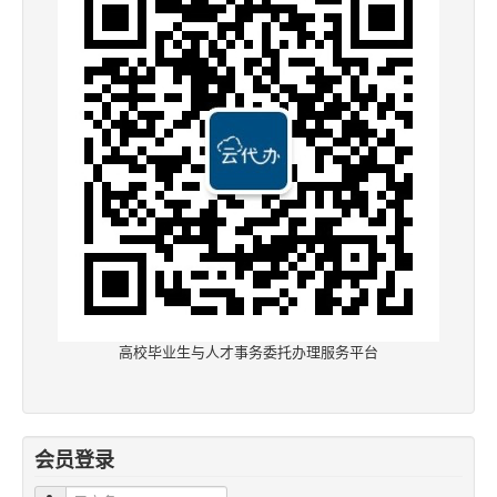
高校毕业生与人才事务委托办理服务平台
会员登录