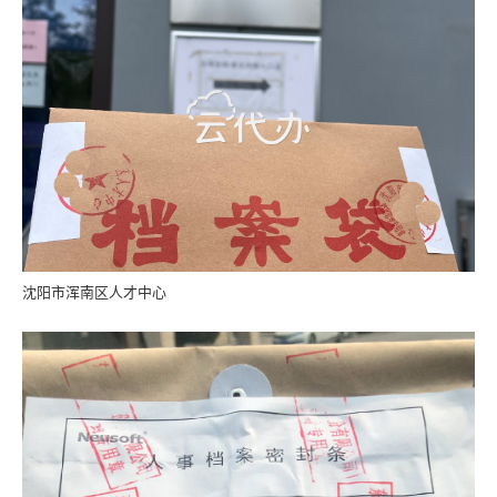
沈阳市浑南区人才中心