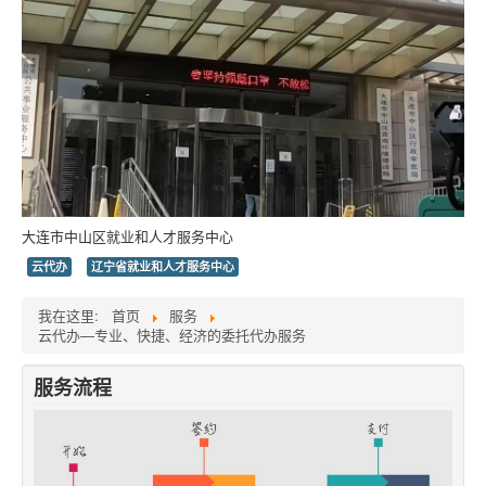
大连市中山区就业和人才服务中心
云代办
辽宁省就业和人才服务中心
我在这里:
首页
服务
云代办—专业、快捷、经济的委托代办服务
服务流程