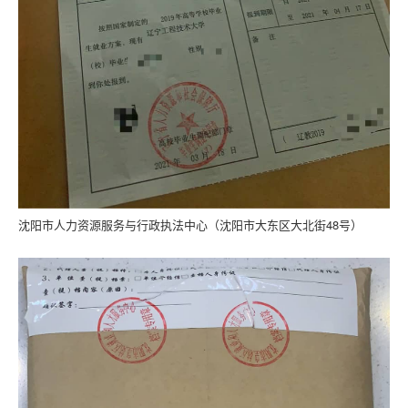
沈阳市人力资源服务与行政执法中心（沈阳市大东区大北街48号）