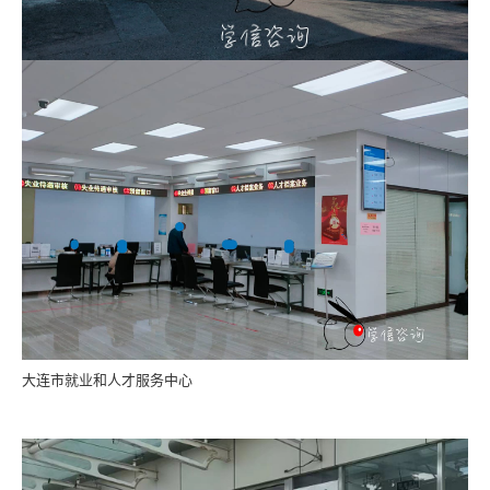
大连市就业和人才服务中心