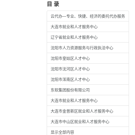
目 录
云代办—专业、快捷、经济的委托代办服务
大连市就业和人才服务中心
辽宁省就业和人才服务中心
沈阳市人力资源服务与行政执法中心
沈阳市皇姑区人才中心
沈阳市沈河区人才中心
沈阳市浑南区人才中心
东软集团股份有限公司
大连市就业和人才服务中心
大连市金普新区就业和人才服务中心
大连市中山区就业和人才服务中心
显示全部内容