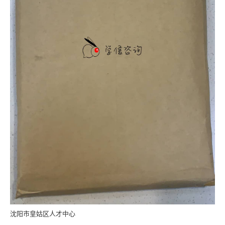
沈阳市皇姑区人才中心