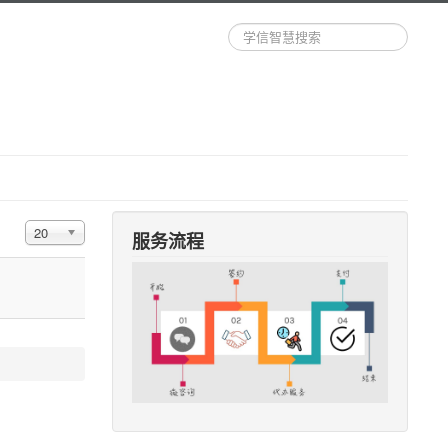
站
内
搜
索
每页显示条数
20
服务流程