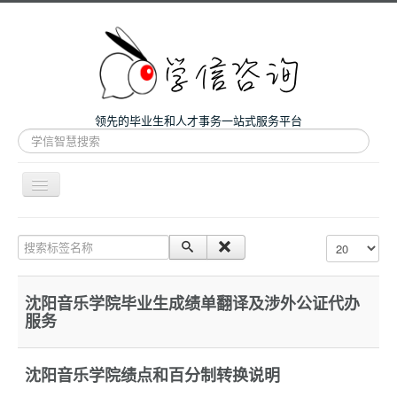
领先的毕业生和人才事务一站式服务平台
站
内
搜
索
导
航
开
主页
关
搜索标签名称
每页显示条数
微咨询
人才服务
沈阳音乐学院毕业生成绩单翻译及涉外公证代办
服务
留学和考研
案例
沈阳音乐学院绩点和百分制转换说明
关于我们