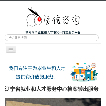
领先的毕业生和人才事务一站式服务平台
站
内
搜
索
导
航
开
主页
关
微咨询
人才服务
留学和考研
辽宁省就业和人才服务中心档案转出服务
案例
关于我们