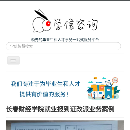
领先的毕业生和人才事务一站式服务平台
站
内
搜
索
导
航
开
主页
关
微咨询
人才服务
留学和考研
长春财经学院就业报到证改派业务案例
案例
关于我们