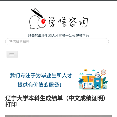
领先的毕业生和人才事务一站式服务平台
站
内
搜
索
导
航
开
主页
关
微咨询
人才服务
留学和考研
辽宁大学本科生成绩单（中文成绩证明）
打印
案例
关于我们