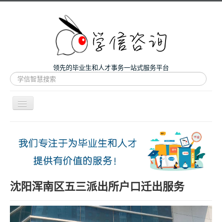
领先的毕业生和人才事务一站式服务平台
站
内
搜
索
导
航
开
主页
关
微咨询
人才服务
留学和考研
沈阳浑南区五三派出所户口迁出服务
案例
关于我们