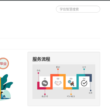
站
内
搜
索
服务流程