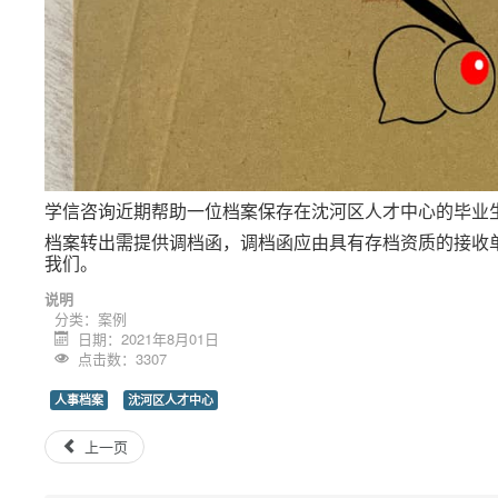
学信咨询近期帮助一位档案保存在沈河区人才中心的毕业
档案转出需提供调档函，调档函应由具有存档资质的接收
我们。
说明
分类：
案例
日期：2021年8月01日
点击数：3307
人事档案
沈河区人才中心
上一页