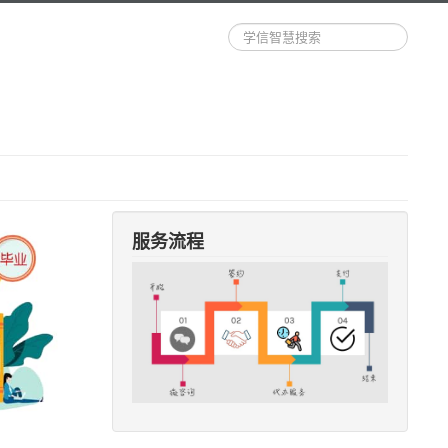
站
内
搜
索
服务流程