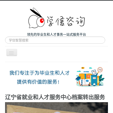
领先的毕业生和人才事务一站式服务平台
站
内
搜
索
导
航
开
主页
关
微咨询
人才服务
留学和考研
辽宁省就业和人才服务中心档案转出服务
案例
关于我们